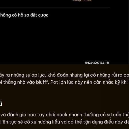
ây ra những sự áp lực, khó đoán nhưng lại có những rủi ro c
i thắng nhờ vào blufff. Pot lớn lúc này nên cân nhắc kỹ khi
hủ
ủ và đánh giá các tay chơi pack nhanh thường có sự cẩn th
d liên tục sẽ có xu hướng liều và có thể tận dụng điều này đ