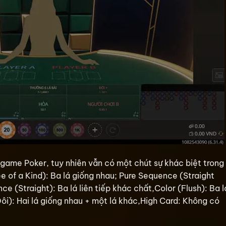
 game Poker, tuy nhiên vẫn có một chút sự khác biệt trong
ee of a Kind): Ba lá giống nhau; Pure Sequence (Straight
ce (Straight): Ba lá liên tiếp khác chất,Color (Flush): Ba l
Đôi): Hai lá giống nhau + một lá khác,High Card: Không có