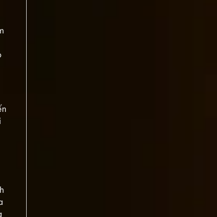
em
ỏ
ến
i
nh
a
g