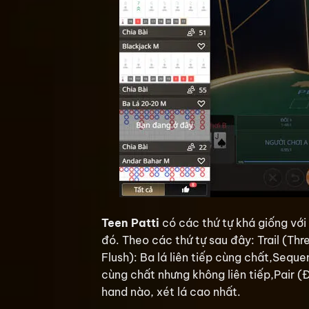
Teen Patti
có các thứ tự khá giống với
đó. Theo các thứ tự sau đây: Trail (Thr
Flush): Ba lá liên tiếp cùng chất,Sequen
cùng chất nhưng không liên tiếp,Pair (
hand nào, xét lá cao nhất.