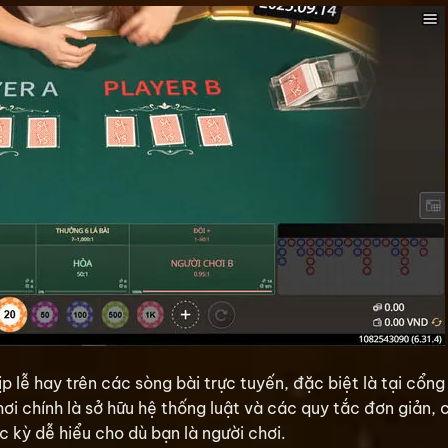
p lễ hay trên các sòng bài trực tuyến, đặc biệt là tại cổng
 chính là sở hữu hệ thống luật và các quy tắc đơn giản, c
c kỳ dễ hiểu cho dù bạn là người chơi.