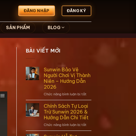
ĐĂNG NHẬP
ĐĂNG KÝ
SẢN PHẨM
BLOG
BÀI VIẾT MỚI
Sunwin Bảo Vệ
Người Chơi Vị Thành
Niên – Hướng Dẫn
2026
ở
Chức năng bình luận bị tắt
Sunwin
Bảo
Chính Sách Tự Loại
Vệ
Trừ Sunwin 2026 &
Người
Hướng Dẫn Chi Tiết
Chơi
ở
Chức năng bình luận bị tắt
Vị
Chính
Thành
Sách
Niên