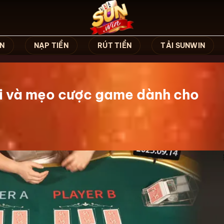
N
NẠP TIỀN
RÚT TIỀN
TẢI SUNWIN
ơi và mẹo cược game dành cho