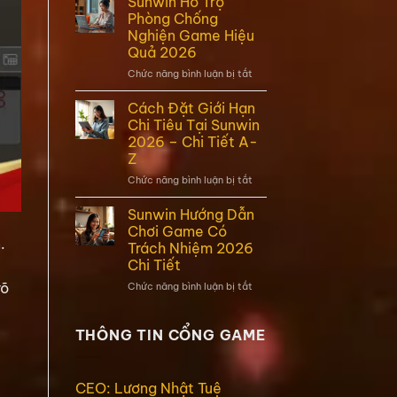
Sunwin Hỗ Trợ
Tự
–
Phòng Chống
Loại
Hướng
Nghiện Game Hiệu
Trừ
Dẫn
Quả 2026
Sunwin
2026
2026
ở
Chức năng bình luận bị tắt
&
Sunwin
Hướng
Hỗ
Cách Đặt Giới Hạn
Dẫn
Trợ
Chi Tiêu Tại Sunwin
Chi
Phòng
2026 – Chi Tiết A-
Tiết
Chống
Z
Nghiện
Game
ở
Chức năng bình luận bị tắt
Hiệu
Cách
Quả
Đặt
Sunwin Hướng Dẫn
2026
Giới
Chơi Game Có
Hạn
.
Trách Nhiệm 2026
Chi
Chi Tiết
Tiêu
Tại
ở
rõ
Chức năng bình luận bị tắt
Sunwin
Sunwin
2026
Hướng
–
Dẫn
THÔNG TIN CỔNG GAME
Chi
Chơi
Tiết
Game
A-
Có
CEO: Lương Nhật Tuệ
Z
Trách