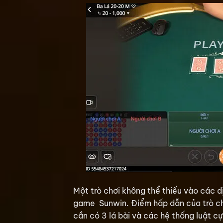
Một trò chơi không thể thiếu vào các dị
game Sunwin. Điểm hấp dẫn của trò chơi
cần có 3 lá bài và các hệ thống luật cự