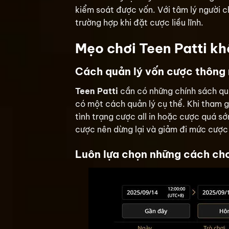
kiểm soát được vốn. Với tâm lý người c
trường hợp khi đặt cược liều lĩnh.
Mẹo chơi Teen Patti kh
Cách quản lý vốn cược thông
Teen Patti
cần có những chính sách quả
có một cách quản lý cụ thể. Khi tham 
tình trạng cược all in hoặc cược quá s
cược nên dừng lại và giảm đi mức cược 
Luôn lựa chọn những cách chơ