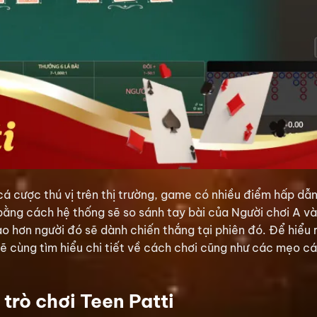
cá cược thú vị trên thị trường, game có nhiều điểm hấp dẫn
bằng cách hệ thống sẽ so sánh tay bài của Người chơi A và
ao hơn người đó sẽ dành chiến thắng tại phiên đó. Để hiểu 
sẽ cùng tìm hiểu chi tiết về cách chơi cũng như các mẹo cá
 trò chơi Teen Patti