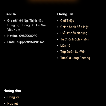
Liên Hệ
Thông Tin
Địa chỉ:
94 Ng. Thịnh Hào 1,
Giới Thiệu
Hàng Bột, Đống Đa, Hà Nội,
Chính Sách Bảo Mật
Việt Nam
Điều khoản sử dụng
Hotline:
0987000292
Từ Chối Trách Nhiệm
Email:
support@taisun.me
Liên hệ
Tập Đoàn SunWin
Tác Giả Long Phương
Hướng dẫn
Đăng ký
Nạp rút