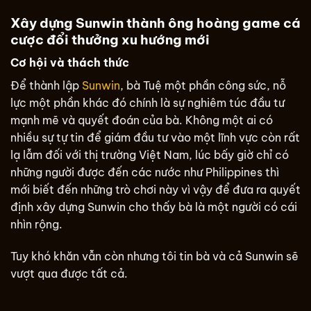
Xây dựng Sunwin thành ông hoàng game cá
cược đổi thưởng xu hướng mới
Cơ hội và thách thức
Để thành lập
Sunwin
, bà Tuệ một phần công sức, nỗ
lực một phần khác đó chính là sự nghiêm túc đầu tư
mạnh mẽ và quyết đoán của bà. Không một ai có
nhiều sự tự tin để giám đầu tư vào một lĩnh vực còn rất
lạ lẫm đối với thị trường Việt Nam, lúc bấy giờ chỉ có
những người được đến các nước như Philippines thì
mới biết đến những trò chơi này vì vậy để đưa ra quyết
định xây dựng Sunwin cho thấy bà là một người có cái
nhìn rộng.
Tuy khó khăn vẫn còn nhưng tôi tin bà và cả Sunwin sẽ
vượt qua được tất cả.