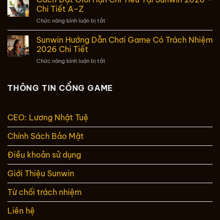
Trợ
&
Chi Tiết A-Z
Phòng
Hướng
ở
Chức năng bình luận bị tắt
Chống
Dẫn
Cách
Nghiện
Chi
Đặt
Sunwin Hướng Dẫn Chơi Game Có Trách Nhiệm
Game
Tiết
Giới
Hiệu
2026 Chi Tiết
Hạn
Quả
ở
Chức năng bình luận bị tắt
Chi
2026
Sunwin
Tiêu
Hướng
Tại
Dẫn
THÔNG TIN CỔNG GAME
Sunwin
Chơi
2026
Game
–
Có
Chi
CEO: Lương Nhật Tuệ
Trách
Tiết
Nhiệm
A-
Chính Sách Bảo Mật
2026
Z
Chi
Tiết
Điều khoản sử dụng
Giới Thiệu Sunwin
Từ chối trách nhiệm
Liên hệ