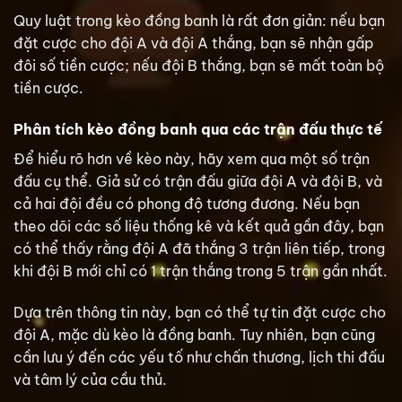
Quy luật trong kèo đồng banh là rất đơn giản: nếu bạn
đặt cược cho đội A và đội A thắng, bạn sẽ nhận gấp
đôi số tiền cược; nếu đội B thắng, bạn sẽ mất toàn bộ
tiền cược.
Phân tích kèo đồng banh qua các trận đấu thực tế
Để hiểu rõ hơn về kèo này, hãy xem qua một số trận
đấu cụ thể. Giả sử có trận đấu giữa đội A và đội B, và
cả hai đội đều có phong độ tương đương. Nếu bạn
theo dõi các số liệu thống kê và kết quả gần đây, bạn
có thể thấy rằng đội A đã thắng 3 trận liên tiếp, trong
khi đội B mới chỉ có 1 trận thắng trong 5 trận gần nhất.
Dựa trên thông tin này, bạn có thể tự tin đặt cược cho
đội A, mặc dù kèo là đồng banh. Tuy nhiên, bạn cũng
cần lưu ý đến các yếu tố như chấn thương, lịch thi đấu
và tâm lý của cầu thủ.