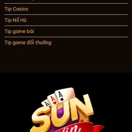
Tip Casino
Tip Nổ Hũ
Tip game bài
Tip game đổi thưởng