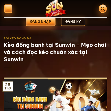
Bỏ
qua
nội
dung
ĐĂNG NHẬP
ĐĂNG KÝ
SOI KÈO BÓNG ĐÁ
Kèo đồng banh tại Sunwin – Mẹo chơi
và cách đọc kèo chuẩn xác tại
Sunwin
25
Th3