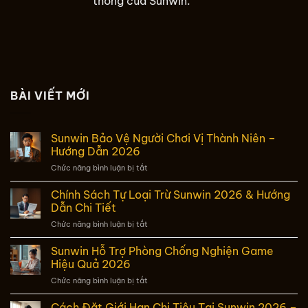
thông của Sunwin.
BÀI VIẾT MỚI
Sunwin Bảo Vệ Người Chơi Vị Thành Niên –
Hướng Dẫn 2026
ở
Chức năng bình luận bị tắt
Sunwin
Bảo
Chính Sách Tự Loại Trừ Sunwin 2026 & Hướng
Vệ
Dẫn Chi Tiết
Người
ở
Chức năng bình luận bị tắt
Chơi
Chính
Vị
Sách
Sunwin Hỗ Trợ Phòng Chống Nghiện Game
Thành
Tự
Niên
Hiệu Quả 2026
Loại
–
ở
Chức năng bình luận bị tắt
Trừ
Hướng
Sunwin
Sunwin
Dẫn
Hỗ
Cách Đặt Giới Hạn Chi Tiêu Tại Sunwin 2026 –
2026
2026