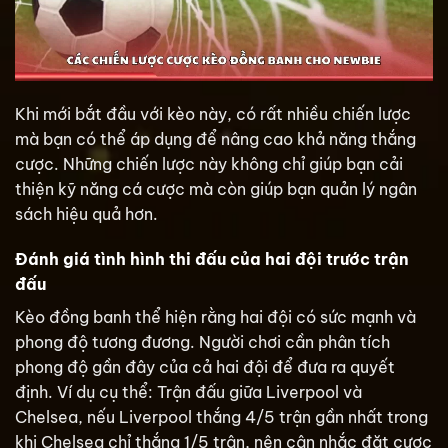
Khi mới bắt đầu với kèo này, có rất nhiều chiến lược
mà bạn có thể áp dụng để nâng cao khả năng thắng
cược. Những chiến lược này không chỉ giúp bạn cải
thiện kỹ năng cá cược mà còn giúp bạn quản lý ngân
sách hiệu quả hơn.
Đánh giá tình hình thi đấu của hai đội trước trận
đấu
Kèo đồng banh thể hiện rằng hai đội có sức mạnh và
phong độ tương đương. Người chơi cần phân tích
phong độ gần đây của cả hai đội để đưa ra quyết
định. Ví dụ cụ thể: Trận đấu giữa Liverpool và
Chelsea, nếu Liverpool thắng 4/5 trận gần nhất trong
khi Chelsea chỉ thắng 1/5 trận, nên cân nhắc đặt cược