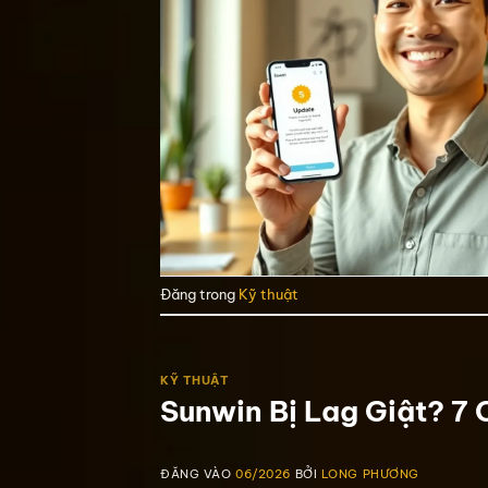
Đăng trong
Kỹ thuật
KỸ THUẬT
Sunwin Bị Lag Giật? 7
ĐĂNG VÀO
06/2026
BỞI
LONG PHƯƠNG