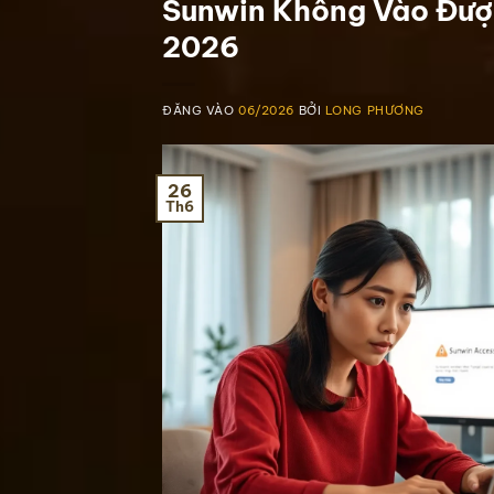
Sunwin Không Vào Đượ
2026
ĐĂNG VÀO
06/2026
BỞI
LONG PHƯƠNG
26
Th6