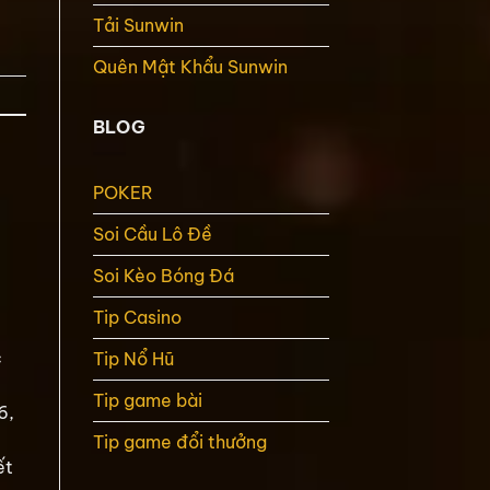
Tải Sunwin
Quên Mật Khẩu Sunwin
BLOG
POKER
Soi Cầu Lô Đề
Soi Kèo Bóng Đá
Tip Casino
c
Tip Nổ Hũ
Tip game bài
6,
Tip game đổi thưởng
ết