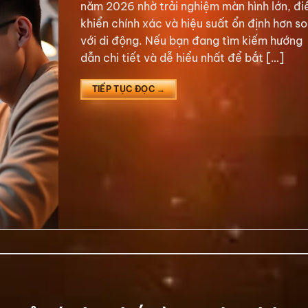
năm 2026 nhờ trải nghiệm màn hình lớn, đi
khiển chính xác và hiệu suất ổn định hơn so
với di động. Nếu bạn đang tìm kiếm hướng
dẫn chi tiết và dễ hiểu nhất để bắt […]
TIẾP TỤC ĐỌC
→