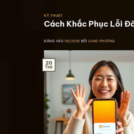
KỸ THUẬT
Cách Khắc Phục Lỗi Đ
ĐĂNG VÀO
06/2026
BỞI
LONG PHƯƠNG
20
Th6