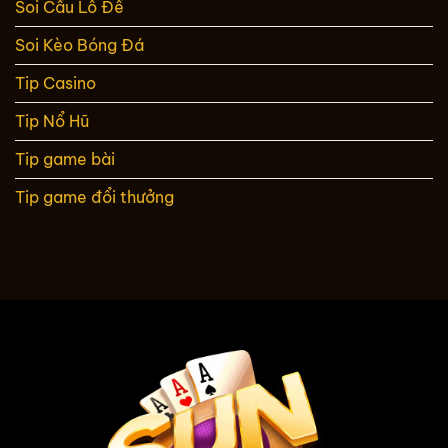
Soi Cầu Lô Đề
Soi Kèo Bóng Đá
Tip Casino
Tip Nổ Hũ
Tip game bài
Tip game đổi thưởng