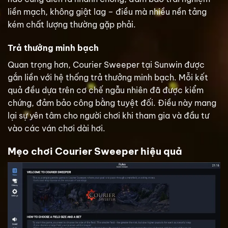
liền mạch, không giật lag – điều mà nhiều nền tảng
kém chất lượng thường gặp phải.
Trả thưởng minh bạch
Quan trọng hơn, Courier Sweeper tại Sunwin được
gắn liền với hệ thống trả thưởng minh bạch. Mỗi kết
quả đều dựa trên cơ chế ngẫu nhiên đã được kiểm
chứng, đảm bảo công bằng tuyệt đối. Điều này mang
lại sự yên tâm cho người chơi khi tham gia và đầu tư
vào các ván chơi dài hơi.
Mẹo chơi Courier Sweeper hiệu quả