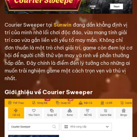
Courier Sweeper tại
Sunwin
đang dần khẳng định vị
trí của mình nhờ lối chơi độc đáo, vừa mang tính giải
trí cao vừa gắn liền với yếu tố may mắn. Không chỉ
đơn thuần là một trò chơi giải trí, game còn đem lại cơ
hội để người chơi thử vận may và rinh về phần thưởng
hấp dẫn. Đây chính là điểm đến lý tưởng cho những ai
muốn trải nghiệm game một cách trọn vẹn và thú vị
nhất.
Giới thiệu về Courier Sweeper