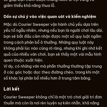
giảm thiểu khả năng thua lỗ.
Dồn sự chú ý vào việc quan sát và kiểm nghiệm
Mặc dù Courier Sweeper vận hành chủ yếu dựa trên
yếu tố ngẫu nhiên, nhưng nếu bạn là người chơi lâu dài,
bạn sẽ bắt đầu cảm nhận được một số quy luật ngầm
trong cách phân bổ ô thưởng. Những quy luật này
không phải lúc nào cũng rõ ràng, nhưng khi ghi nhớ kết
quả của nhiều ván chơi, bạn sẽ thấy một vài mẫu hình
quen thuộc xuất hiện.
Ví dụ, có những ván mà phần thưởng thường tập trung
ở các góc hoặc dọc theo đường chéo, trong khi một
số khác lại phân bổ nhiều hơn ở trung tâm bảng.
Lời kết
Courier Sweeper không chỉ là một trò chơi giải trí đơn
thuần mà còn là nơi rèn luyện sự kiên nhẫn, khả năng