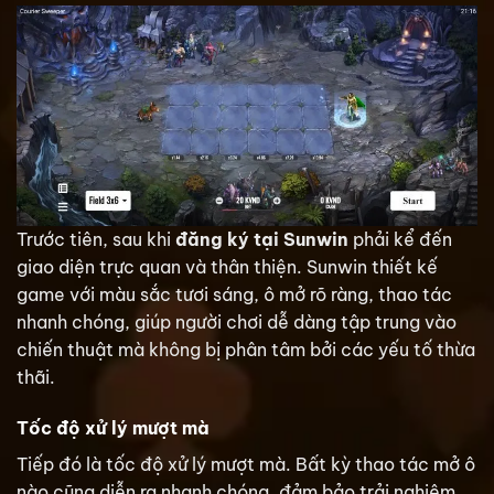
Trước tiên, sau khi
đăng ký tại Sunwin
phải kể đến
giao diện trực quan và thân thiện. Sunwin thiết kế
game với màu sắc tươi sáng, ô mở rõ ràng, thao tác
nhanh chóng, giúp người chơi dễ dàng tập trung vào
chiến thuật mà không bị phân tâm bởi các yếu tố thừa
thãi.
Tốc độ xử lý mượt mà
Tiếp đó là tốc độ xử lý mượt mà. Bất kỳ thao tác mở ô
nào cũng diễn ra nhanh chóng, đảm bảo trải nghiệm