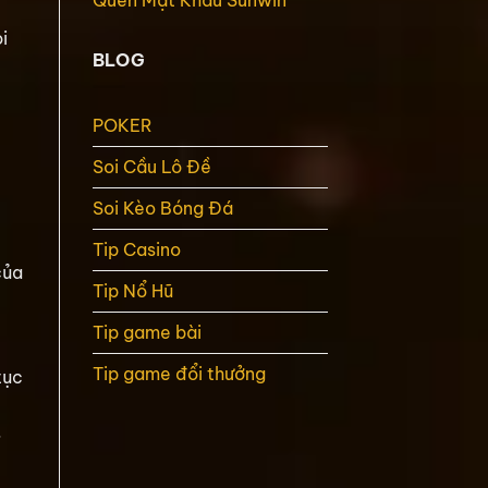
i
BLOG
POKER
Soi Cầu Lô Đề
Soi Kèo Bóng Đá
Tip Casino
của
Tip Nổ Hũ
Tip game bài
Tip game đổi thưởng
tục
.