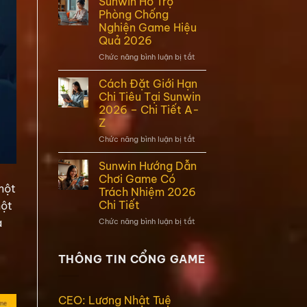
Sunwin Hỗ Trợ
Tự
–
Phòng Chống
Loại
Hướng
Nghiện Game Hiệu
Trừ
Dẫn
Quả 2026
Sunwin
2026
2026
ở
Chức năng bình luận bị tắt
&
Sunwin
Hướng
Hỗ
Cách Đặt Giới Hạn
Dẫn
Trợ
Chi Tiêu Tại Sunwin
Chi
Phòng
2026 – Chi Tiết A-
Tiết
Chống
Z
Nghiện
Game
ở
Chức năng bình luận bị tắt
Hiệu
Cách
Quả
Đặt
Sunwin Hướng Dẫn
2026
Giới
Chơi Game Có
Hạn
một
Trách Nhiệm 2026
Chi
Chi Tiết
một
Tiêu
Tại
ở
a
Chức năng bình luận bị tắt
Sunwin
Sunwin
2026
Hướng
–
Dẫn
THÔNG TIN CỔNG GAME
Chi
Chơi
Tiết
Game
A-
Có
CEO: Lương Nhật Tuệ
Z
Trách