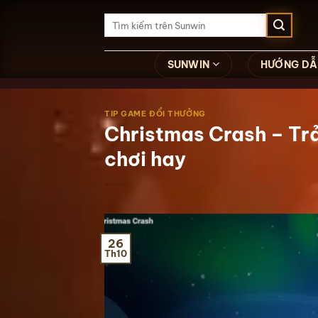
Bỏ
qua
nội
dung
SUNWIN
HƯỚNG DẪ
TIP GAME ĐỔI THƯỞNG
Christmas Crash – Trả
chơi hay
26
Th10