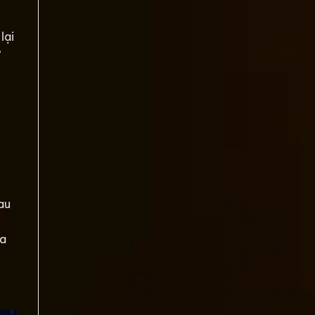
lại
au
ưa