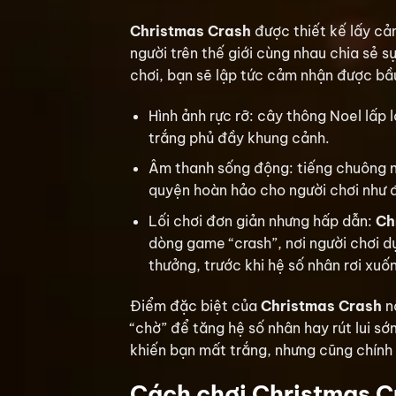
Christmas Crash
được thiết kế lấy cả
người trên thế giới cùng nhau chia sẻ 
chơi, bạn sẽ lập tức cảm nhận được bầu 
Hình ảnh rực rỡ: cây thông Noel lấp 
trắng phủ đầy khung cảnh.
Âm thanh sống động: tiếng chuông ng
quyện hoàn hảo cho người chơi như đ
Lối chơi đơn giản nhưng hấp dẫn:
Ch
dòng game “crash”, nơi người chơi d
thưởng, trước khi hệ số nhân rơi xuốn
Điểm đặc biệt của
Christmas Crash
nằ
“chờ” để tăng hệ số nhân hay rút lui s
khiến bạn mất trắng, nhưng cũng chính đ
Cách chơi Christmas C