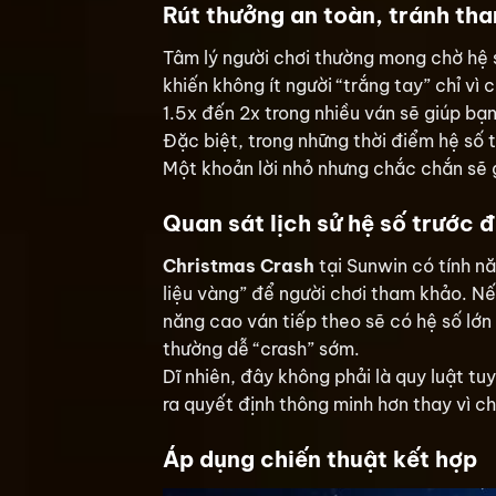
Rút thưởng an toàn, tránh th
Tâm lý người chơi thường mong chờ hệ s
khiến không ít người “trắng tay” chỉ vì
1.5x đến 2x trong nhiều ván sẽ giúp bạ
Đặc biệt, trong những thời điểm hệ số t
Một khoản lời nhỏ nhưng chắc chắn sẽ gi
Quan sát lịch sử hệ số trước 
Christmas Crash
tại Sunwin có tính nă
liệu vàng” để người chơi tham khảo. Nế
năng cao ván tiếp theo sẽ có hệ số lớn 
thường dễ “crash” sớm.
Dĩ nhiên, đây không phải là quy luật tu
ra quyết định thông minh hơn thay vì ch
Áp dụng chiến thuật kết hợp