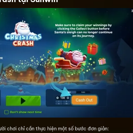
ười chơi chỉ cần thực hiện một số bước đơn giản: