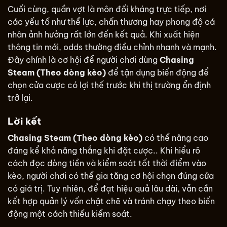
Cuối cùng, quần vợt là môn đối kháng trực tiếp, nơi
các yếu tố như thể lực, chấn thương hay phong độ cá
nhân ảnh hưởng rất lớn đến kết quả. Khi xuất hiện
thông tin mới, odds thường điều chỉnh nhanh và mạnh.
Đây chính là cơ hội để người chơi dùng
Chasing
Steam (Theo dòng kèo)
để tận dụng biến động để
chọn cửa cược có lợi thế trước khi thị trường ổn định
trở lại.
Lời kết
Chasing Steam (Theo dòng kèo)
có thể nâng cao
đáng kể khả năng thắng khi đặt cược.. Khi hiểu rõ
cách đọc dòng tiền và kiểm soát tốt thời điểm vào
kèo, người chơi có thể gia tăng cơ hội chọn đúng cửa
có giá trị. Tuy nhiên, để đạt hiệu quả lâu dài, vẫn cần
kết hợp quản lý vốn chặt chẽ và tránh chạy theo biến
động một cách thiếu kiểm soát.