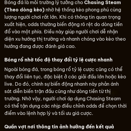
Bóng đá là môi trường lý tưởng cho
Chasing Steam
(Theo dòng kèo)
nhờ hệ thống kèo phong phú cùng
lượng người chơi rất lớn. Khi có thông tin quan trọng
xuất hiện, odds thường biến động rõ rệt do dòng tiền
đổ vào một phía. Điều này giúp người chơi dễ nhận
diện xu hướng thị trường và nhanh chóng vào kèo theo
hướng đang được đánh giá cao.
Bóng rổ nhờ tốc độ thay đổi tỷ lệ cược nhanh
Ngoài bóng đá, trong bóng rổ tỷ lệ cược cũng có thể
thay đổi liên tục, đặc biệt ở các giải đấu lớn hoặc kèo
live. Do đó, chính sự biến động nhanh này phản ánh
sát diễn biến trận đấu cũng như dòng tiền từ thị
trường. Nhờ vậy, người chơi áp dụng Chasing Steam
có thể tận dụng các nhịp điều chỉnh odds để chọn thời
điểm vào lệnh hợp lý và tối ưu giá cược.
Quần vợt nơi thông tin ảnh hưởng đến kết quả