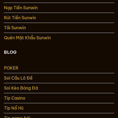
Nạp Tiền Sunwin
Rút Tiền Sunwin
Tải Sunwin
Quên Mật Khẩu Sunwin
BLOG
POKER
Soi Cầu Lô Đề
Soi Kèo Bóng Đá
Tip Casino
Tip Nổ Hũ