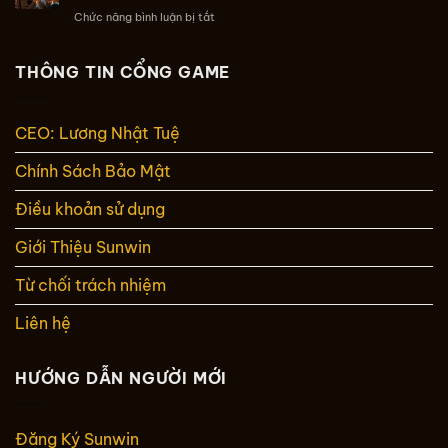
Hạn
Quả
ở
Chức năng bình luận bị tắt
Chi
2026
Sunwin
Tiêu
Hướng
Tại
Dẫn
THÔNG TIN CỔNG GAME
Sunwin
Chơi
2026
Game
–
Có
Chi
CEO: Lương Nhật Tuệ
Trách
Tiết
Nhiệm
A-
Chính Sách Bảo Mật
2026
Z
Chi
Tiết
Điều khoản sử dụng
Giới Thiệu Sunwin
Từ chối trách nhiệm
Liên hệ
HƯỚNG DẪN NGƯỜI MỚI
Đăng Ký Sunwin