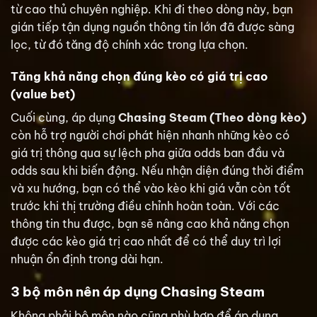
từ cao thủ chuyên nghiệp. Khi đi theo dòng này, bạn
gián tiếp tận dụng nguồn thông tin lớn đã được sàng
lọc, từ đó tăng độ chính xác trong lựa chọn.
Tăng khả năng chọn đúng kèo có giá trị cao
(value bet)
Cuối cùng, áp dụng
Chasing Steam (Theo dòng kèo)
còn hỗ trợ người chơi phát hiện nhanh những kèo có
giá trị thông qua sự lệch pha giữa odds ban đầu và
odds sau khi biến động. Nếu nhận diện đúng thời điểm
và xu hướng, bạn có thể vào kèo khi giá vẫn còn tốt
trước khi thị trường điều chỉnh hoàn toàn. Với các
thông tin thu được, bạn sẽ nâng cao khả năng chọn
được các kèo giá trị cao nhất để có thể duy trì lợi
nhuận ổn định trong dài hạn.
3 bộ môn nên áp dụng Chasing Steam
Không phải bộ môn nào cũng phù hợp để áp dụng