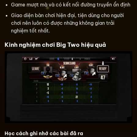
Game mượt mà và có kết nối đường truyền ổn định
Giao diện bàn chơi hiện đại, tiện dùng cho người
chơi nên luôn có được những không gian trải
nghiệm tốt nhất.
Kinh nghiệm chơi Big Two hiệu quả
Học cách ghi nhớ các bài đã ra