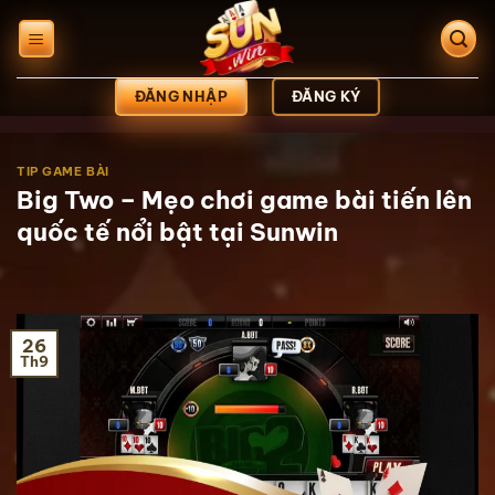
Bỏ
qua
nội
dung
ĐĂNG NHẬP
ĐĂNG KÝ
TIP GAME BÀI
Big Two – Mẹo chơi game bài tiến lên
quốc tế nổi bật tại Sunwin
26
Th9