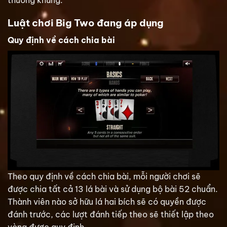
Luật chơi Big Two đang áp dụng
Quy định về cách chia bài
Theo quy định về cách chia bài, mỗi người chơi sẽ
được chia tất cả 13 lá bài và sử dụng bộ bài 52 chuẩn.
Thành viên nào sở hữu lá hai bích sẽ có quyền được
đánh trước, các lượt đánh tiếp theo sẽ thiết lập theo
vòng được quy định.